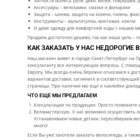
Запчасти (колеса, рули, деки, вилки, покрышки, р
Аксессуары – велозамки, смазки и фонарики
Защита – шлема, защита на колено, голень, фи
Инструменты – мультитуллы, монтажки, ключи
И даже одежду для комфортной езды с нашим м
Продаем достаточно дешево, так как наша цель – по
КАК ЗАКАЗАТЬ У НАС НЕДОРОГИЕ 
Наш магазин живет в городе Санкт-Петербург на Пр
консультанту все интересующие вопросы. С помощь
Европу. Мы всегда очень бережно относимся к дост
вариантов доставки, загляните в соответствующий
страницы. При наличии мы еще и наклейки доклад
ЧТО ЕЩЕ МЫ ПРЕДЛАГАЕМ
Консультации по продукции. Просто позвоните 
Веломастерскую. У нас возможно осуществить л
Устанавливаем новые детали, пересобираем ве
много!
Если Вы уже захотели заказать велосипеды, а такж