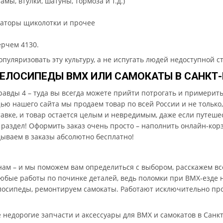
амы, втулки, шатуны, тормоза и т.д.)
ксаторы щиколотки и прочее
ерчем 4130.
пуляризовать эту культуру, а не испугать людей недоступной ст
ВЕЛОСИПЕДЫ BMX ИЛИ САМОКАТЫ В САНКТ-
авды 4 – туда вы всегда можете прийти потрогать и примерить т
ю нашего сайта мы продаем товар по всей России и не только
авке, и товар остается целым и невредимым, даже если путешес
 раздел! Оформить заказ очень просто – наполнить онлайн-кор
ываем в заказы абсолютно бесплатно!
нам – и мы поможем вам определиться с выбором, расскажем вс
юбые работы по починке деталей, ведь поломки при BMX-езде 
лосипеды, ремонтируем самокаты. Работают исключительно про
е недорогие запчасти и аксессуары для BMX и самокатов в Санк