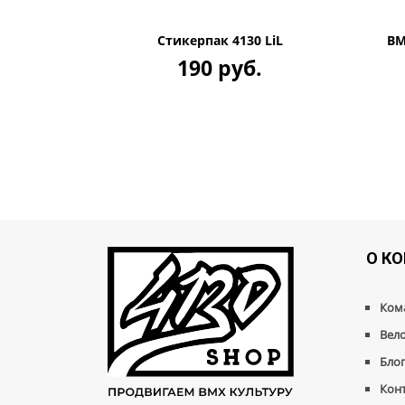
Стикерпак 4130 LiL
BM
190 руб.
О К
Ком
Вел
Бло
Кон