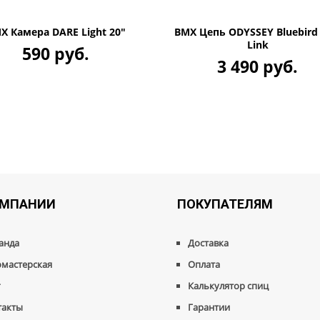
X Камера DARE Light 20"
BMX Цепь ODYSSEY Bluebird 
Link
590 руб.
3 490 руб.
ОМПАНИИ
ПОКУПАТЕЛЯМ
анда
Доставка
омастерская
Оплата
г
Калькулятор спиц
такты
Гарантии