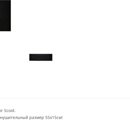
r Scoot.
внушительный размер 55x15см!