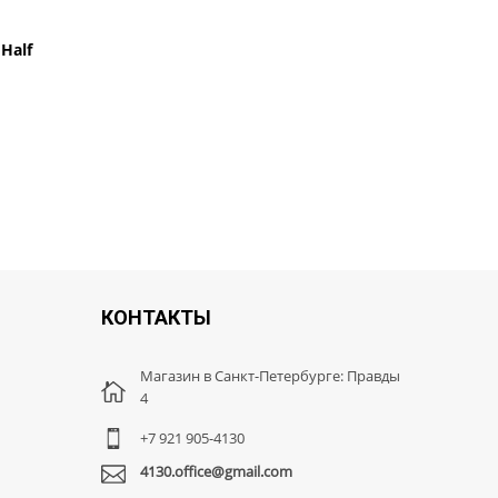
Half
Накладка на руль барпад DARE
549 руб.
590 руб.
КОНТАКТЫ
Магазин в Санкт-Петербурге: Правды
4
+7 921 905-4130
4130.office@gmail.com