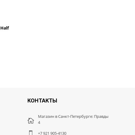
Half
Накладка на руль барпад DARE
549 руб.
590 руб.
КОНТАКТЫ
Магазин в Санкт-Петербурге: Правды
4
+7 921 905-4130