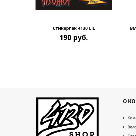
Стикерпак 4130 LiL
BM
190 руб.
О К
Ком
Вел