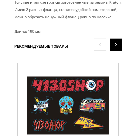
Толстые и мягкие грипсы изготовленные из резины Kraton.
Имею 2 разных фланца, ставятся удобной вам стороной,
можно обрезать ненужный фланец ровно по насечке.
Длина: 190 мм
РЕКОМЕНДУЕМЫЕ ТОВАРЫ