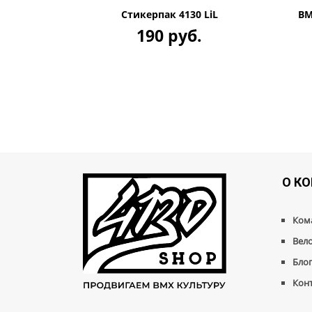
Стикерпак 4130 LiL
BM
190 руб.
О К
Ком
Вел
Бло
Кон