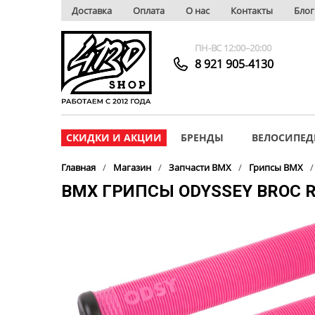
Доставка
Оплата
О нас
Контакты
Блог
ПН-ВС 12:00–20:00
8 921 905‑4130
СКИДКИ И АКЦИИ
БРЕНДЫ
ВЕЛОСИПЕД
Главная
Магазин
Запчасти BMX
Грипсы BMX
BMX ГРИПСЫ ODYSSEY BROC R