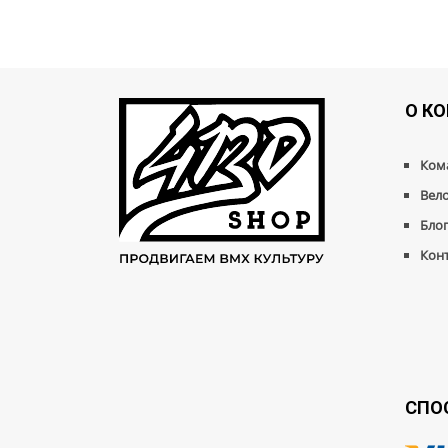
О К
Ком
Вел
Бло
Кон
СПО