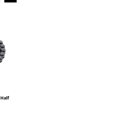
СКИДКА
Half
Накладка на руль барпад DARE
549 руб.
590 руб.