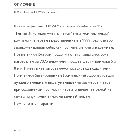
ОПИСАНИЕ
BMX Вилка ODYSSEY R-25
Вилки от фирмы ODYSSEY со своей обработкой 41-
Thermal®, которая уже является "визитной карточкой"
компании, впервые представленные в 1999 году, быстро
зарекомендовали себя, как прочные, лёгкие и надёжные.
Новые вилки R-серии продолжают эту традицию. Болт
изготовлен из 7075 алюминия под два шестигранника 6 и
8 мм. Имеет интегрированную посадку под подшипник.
Ноги вилки баттированные (конические) у дропаутов для
лучшего внешнего вида, уменьшения размеров и веса
при сохранении прочности - все это делает ее одной из
самых популярных вилок на данный момент.
Пожизненная гарантия.