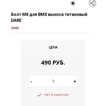
Болт M8 для BMX выноса титановый
DARE
DARE
ЦЕНА
490 РУБ.
-
+
Нет в наличии