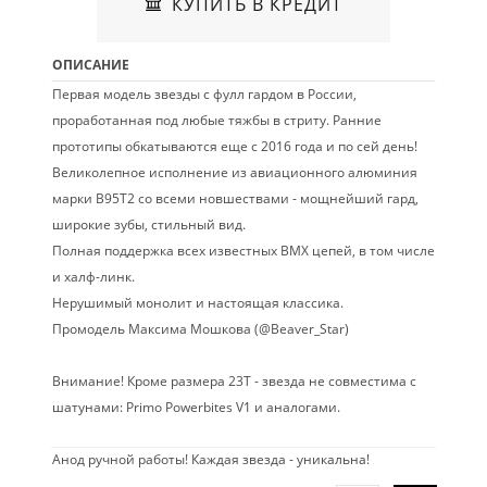
КУПИТЬ В КРЕДИТ
ОПИСАНИЕ
Первая модель звезды с фулл гардом в России,
проработанная под любые тяжбы в стриту. Ранние
прототипы обкатываются еще с 2016 года и по сей день!
Великолепное исполнение из авиационного алюминия
марки B95T2 со всеми новшествами - мощнейший гард,
широкие зубы, стильный вид.
Полная поддержка всех известных BMX цепей, в том числе
и халф-линк.
Нерушимый монолит и настоящая классика.
Промодель Максима Мошкова (@Beaver_Star)
Внимание! Кроме размера 23Т - звезда не совместима с
шатунами: Primo Powerbites V1 и аналогами.
Анод ручной работы! Каждая звезда - уникальна!